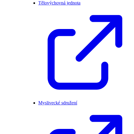
Tělovýchovná jednota
Myslivecké sdružení