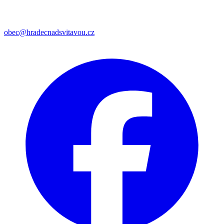
obec@hradecnadsvitavou.cz