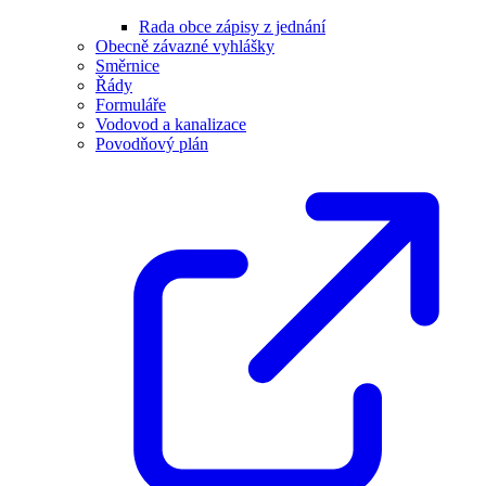
Rada obce zápisy z jednání
Obecně závazné vyhlášky
Směrnice
Řády
Formuláře
Vodovod a kanalizace
Povodňový plán