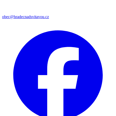
obec@hradecnadsvitavou.cz