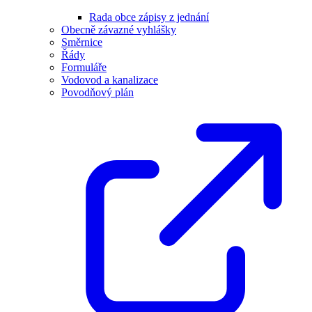
Rada obce zápisy z jednání
Obecně závazné vyhlášky
Směrnice
Řády
Formuláře
Vodovod a kanalizace
Povodňový plán