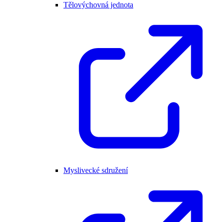
Tělovýchovná jednota
Myslivecké sdružení