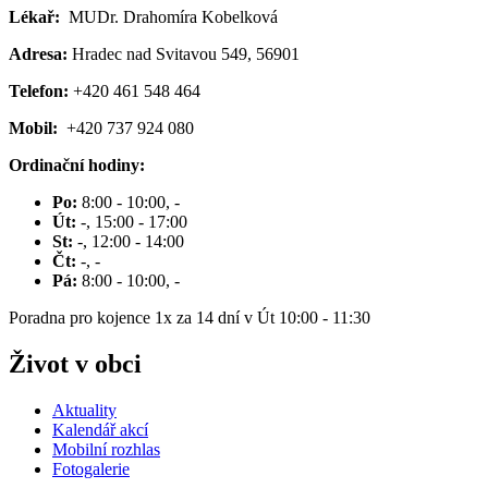
Lékař:
MUDr. Drahomíra Kobelková
Adresa:
Hradec nad Svitavou 549, 56901
Telefon:
+420 461 548 464
Mobil:
+420 737 924 080
Ordinační hodiny:
Po:
8:00 - 10:00, -
Út:
-, 15:00 - 17:00
St:
-, 12:00 - 14:00
Čt:
-, -
Pá:
8:00 - 10:00, -
Poradna pro kojence 1x za 14 dní v Út 10:00 - 11:30
Život v obci
Aktuality
Kalendář akcí
Mobilní rozhlas
Fotogalerie