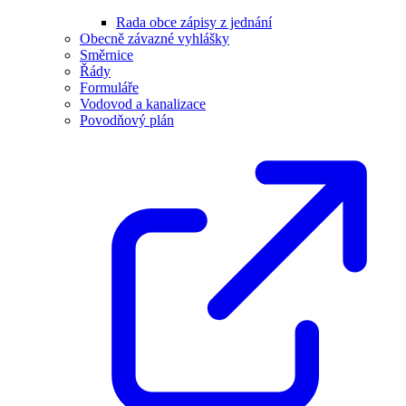
Rada obce zápisy z jednání
Obecně závazné vyhlášky
Směrnice
Řády
Formuláře
Vodovod a kanalizace
Povodňový plán