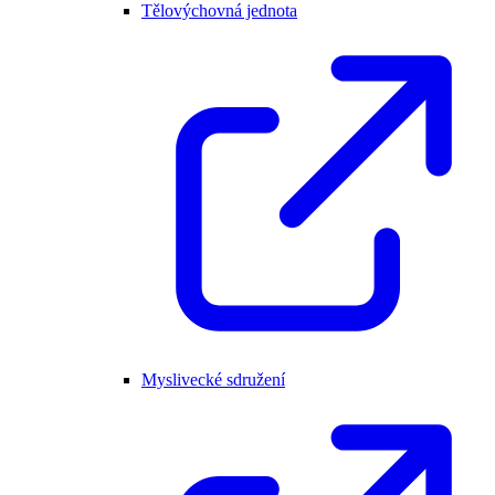
Tělovýchovná jednota
Myslivecké sdružení