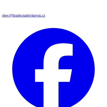
obec@hradecnadsvitavou.cz