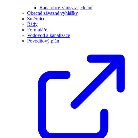
Rada obce zápisy z jednání
Obecně závazné vyhlášky
Směrnice
Řády
Formuláře
Vodovod a kanalizace
Povodňový plán