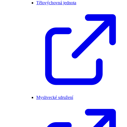
Tělovýchovná jednota
Myslivecké sdružení