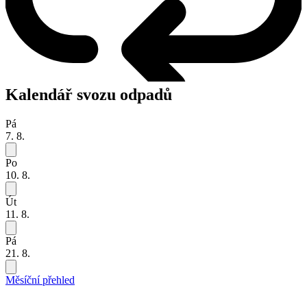
Kalendář svozu odpadů
Pá
7. 8.
Po
10. 8.
Út
11. 8.
Pá
21. 8.
Měsíční přehled