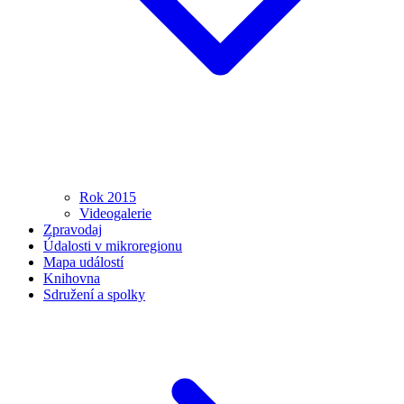
Rok 2015
Videogalerie
Zpravodaj
Údalosti v mikroregionu
Mapa událostí
Knihovna
Sdružení a spolky