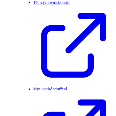
Tělovýchovná jednota
Myslivecké sdružení