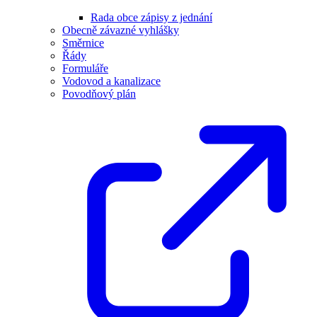
Rada obce zápisy z jednání
Obecně závazné vyhlášky
Směrnice
Řády
Formuláře
Vodovod a kanalizace
Povodňový plán