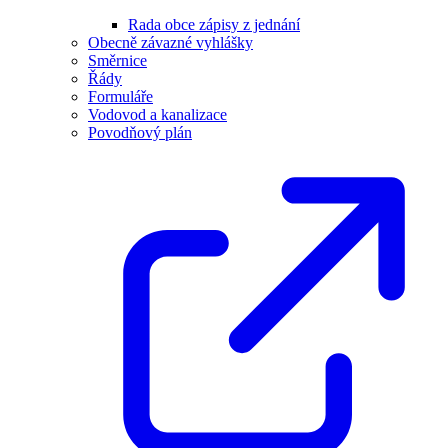
Rada obce zápisy z jednání
Obecně závazné vyhlášky
Směrnice
Řády
Formuláře
Vodovod a kanalizace
Povodňový plán