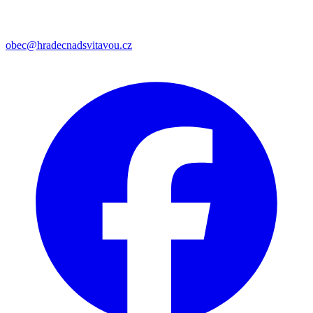
obec@hradecnadsvitavou.cz