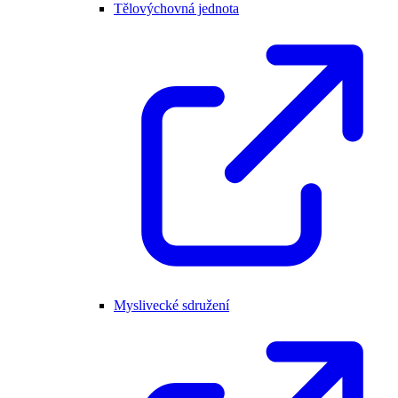
Tělovýchovná jednota
Myslivecké sdružení