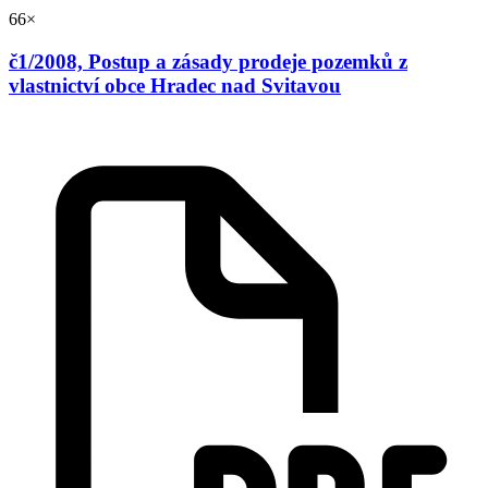
66×
č1/2008, Postup a zásady prodeje pozemků z
vlastnictví obce Hradec nad Svitavou