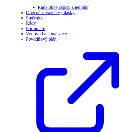
Rada obce zápisy z jednání
Obecně závazné vyhlášky
Směrnice
Řády
Formuláře
Vodovod a kanalizace
Povodňový plán