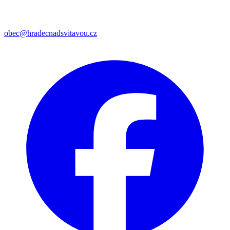
obec@hradecnadsvitavou.cz