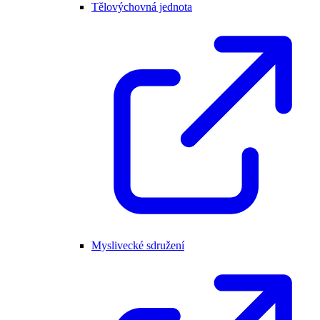
Tělovýchovná jednota
Myslivecké sdružení