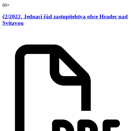
60×
č2/2022, Jednací řád zastupitelstva obce Hradec nad
Svitavou