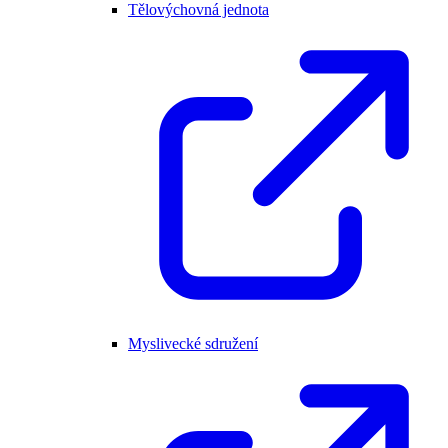
Tělovýchovná jednota
Myslivecké sdružení