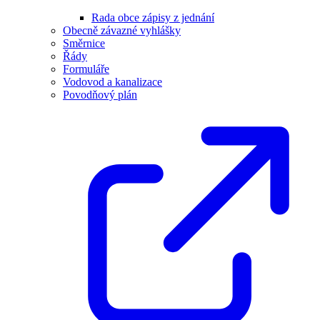
Rada obce zápisy z jednání
Obecně závazné vyhlášky
Směrnice
Řády
Formuláře
Vodovod a kanalizace
Povodňový plán