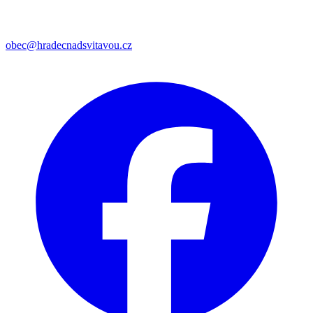
obec@hradecnadsvitavou.cz