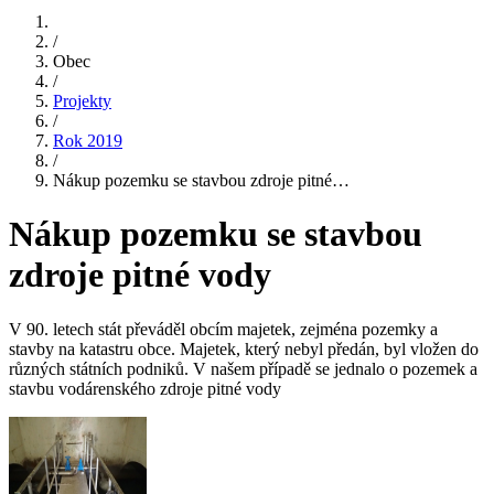
/
Obec
/
Projekty
/
Rok 2019
/
Nákup pozemku se stavbou zdroje pitné…
Nákup pozemku se stavbou
zdroje pitné vody
V 90. letech stát převáděl obcím majetek, zejména pozemky a
stavby na katastru obce. Majetek, který nebyl předán, byl vložen do
různých státních podniků. V našem případě se jednalo o pozemek a
stavbu vodárenského zdroje pitné vody