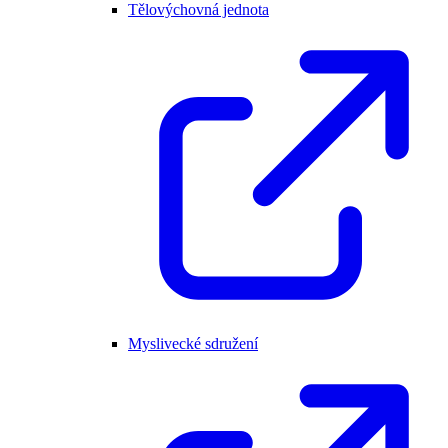
Tělovýchovná jednota
Myslivecké sdružení