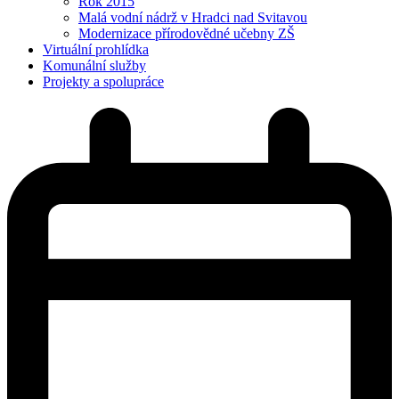
Rok 2015
Malá vodní nádrž v Hradci nad Svitavou
Modernizace přírodovědné učebny ZŠ
Virtuální prohlídka
Komunální služby
Projekty a spolupráce