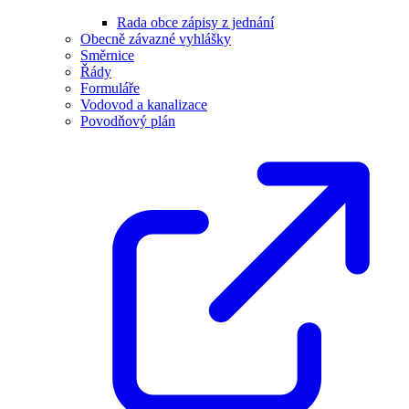
Rada obce zápisy z jednání
Obecně závazné vyhlášky
Směrnice
Řády
Formuláře
Vodovod a kanalizace
Povodňový plán