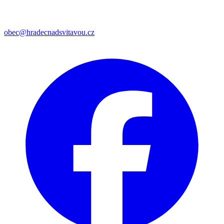
obec@hradecnadsvitavou.cz