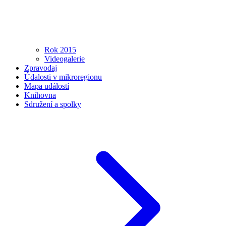
Rok 2015
Videogalerie
Zpravodaj
Údalosti v mikroregionu
Mapa událostí
Knihovna
Sdružení a spolky