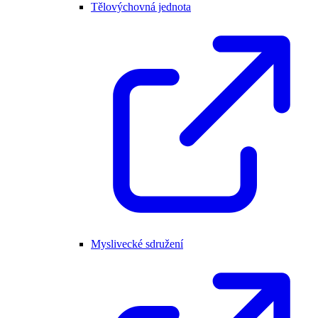
Tělovýchovná jednota
Myslivecké sdružení