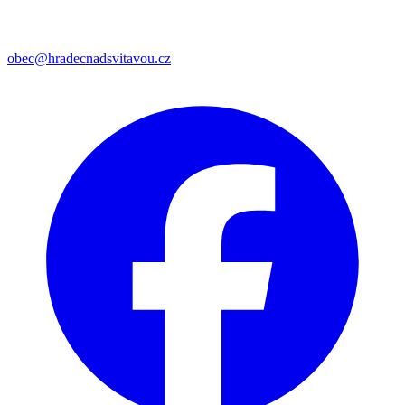
obec@hradecnadsvitavou.cz