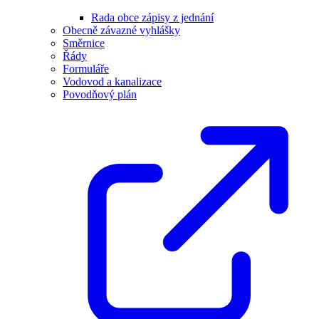
Rada obce zápisy z jednání
Obecně závazné vyhlášky
Směrnice
Řády
Formuláře
Vodovod a kanalizace
Povodňový plán