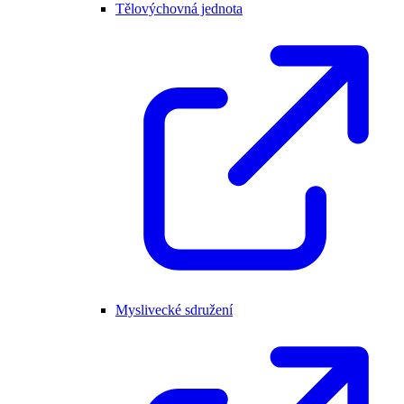
Tělovýchovná jednota
Myslivecké sdružení