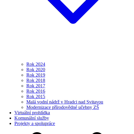
Rok 2024
Rok 2020
Rok 2019
Rok 2018
Rok 2017
Rok 2016
Rok 2015
Malá vodní nádrž v Hradci nad Svitavou
Modernizace přírodovědné učebny ZŠ
Virtuální prohlídka
Komunální služby
Projekty a spolupráce