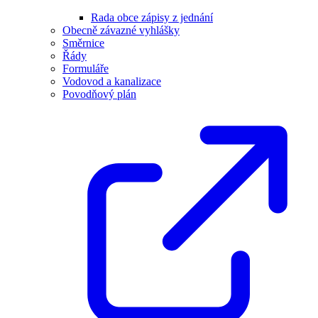
Rada obce zápisy z jednání
Obecně závazné vyhlášky
Směrnice
Řády
Formuláře
Vodovod a kanalizace
Povodňový plán