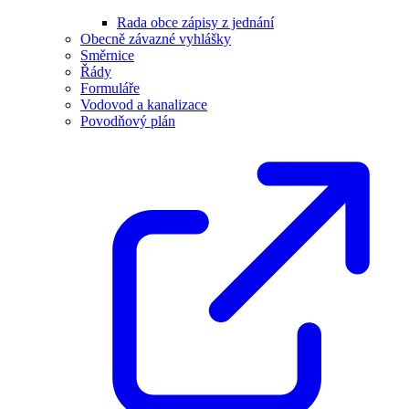
Rada obce zápisy z jednání
Obecně závazné vyhlášky
Směrnice
Řády
Formuláře
Vodovod a kanalizace
Povodňový plán