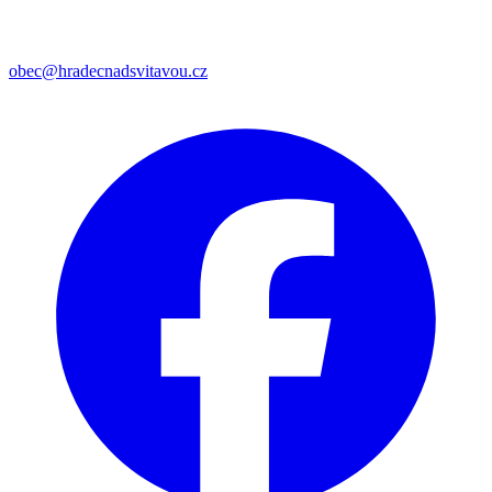
obec@hradecnadsvitavou.cz