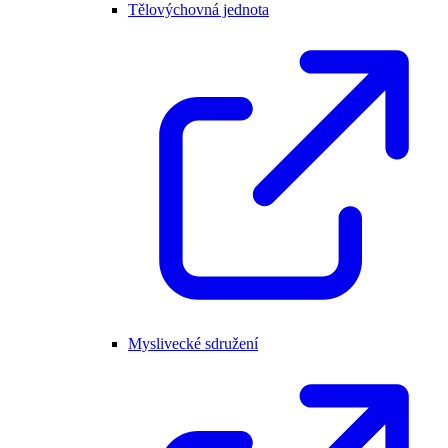
Tělovýchovná jednota
Myslivecké sdružení