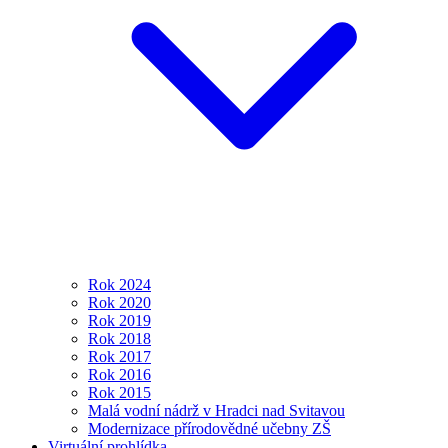
Rok 2024
Rok 2020
Rok 2019
Rok 2018
Rok 2017
Rok 2016
Rok 2015
Malá vodní nádrž v Hradci nad Svitavou
Modernizace přírodovědné učebny ZŠ
Virtuální prohlídka