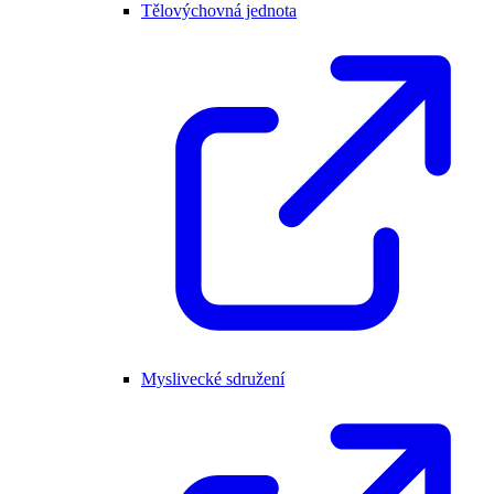
Tělovýchovná jednota
Myslivecké sdružení