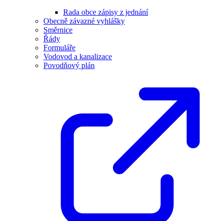
Rada obce zápisy z jednání
Obecně závazné vyhlášky
Směrnice
Řády
Formuláře
Vodovod a kanalizace
Povodňový plán