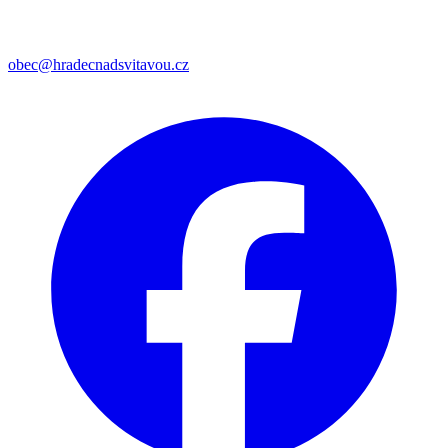
obec@hradecnadsvitavou.cz