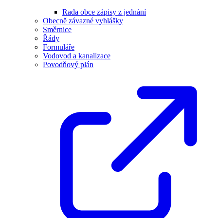
Rada obce zápisy z jednání
Obecně závazné vyhlášky
Směrnice
Řády
Formuláře
Vodovod a kanalizace
Povodňový plán