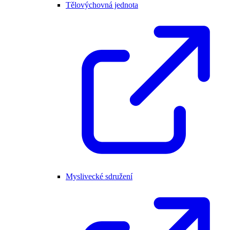
Tělovýchovná jednota
Myslivecké sdružení