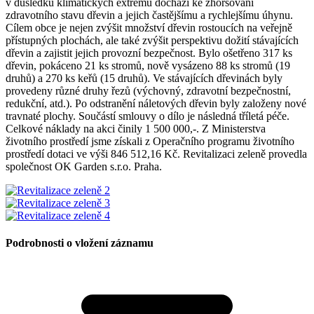
v důsledku klimatických extrémů dochází ke zhoršování
zdravotního stavu dřevin a jejich častějšímu a rychlejšímu úhynu.
Cílem obce je nejen zvýšit množství dřevin rostoucích na veřejně
přístupných plochách, ale také zvýšit perspektivu dožití stávajících
dřevin a zajistit jejich provozní bezpečnost. Bylo ošetřeno 317 ks
dřevin, pokáceno 21 ks stromů, nově vysázeno 88 ks stromů (19
druhů) a 270 ks keřů (15 druhů). Ve stávajících dřevinách byly
provedeny různé druhy řezů (výchovný, zdravotní bezpečnostní,
redukční, atd.). Po odstranění náletových dřevin byly založeny nové
travnaté plochy. Součástí smlouvy o dílo je následná tříletá péče.
Celkové náklady na akci činily 1 500 000,-. Z Ministerstva
životního prostředí jsme získali z Operačního programu životního
prostředí dotaci ve výši 846 512,16 Kč. Revitalizaci zeleně provedla
společnost OK Garden s.r.o. Praha.
Podrobnosti o vložení záznamu