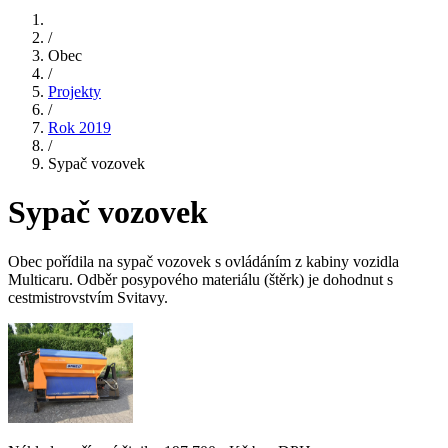
/
Obec
/
Projekty
/
Rok 2019
/
Sypač vozovek
Sypač vozovek
Obec pořídila na sypač vozovek s ovládáním z kabiny vozidla
Multicaru. Odběr posypového materiálu (štěrk) je dohodnut s
cestmistrovstvím Svitavy.