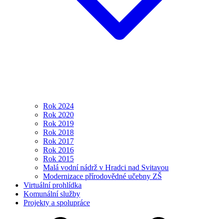
Rok 2024
Rok 2020
Rok 2019
Rok 2018
Rok 2017
Rok 2016
Rok 2015
Malá vodní nádrž v Hradci nad Svitavou
Modernizace přírodovědné učebny ZŠ
Virtuální prohlídka
Komunální služby
Projekty a spolupráce