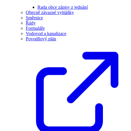
Rada obce zápisy z jednání
Obecně závazné vyhlášky
Směrnice
Řády
Formuláře
Vodovod a kanalizace
Povodňový plán