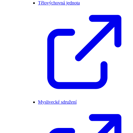
Tělovýchovná jednota
Myslivecké sdružení