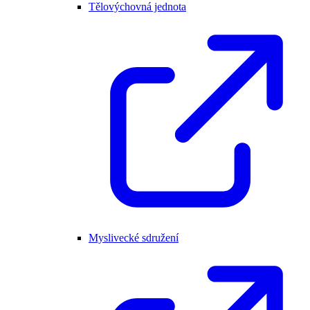
Tělovýchovná jednota
Myslivecké sdružení