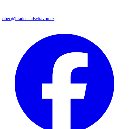
obec@hradecnadsvitavou.cz