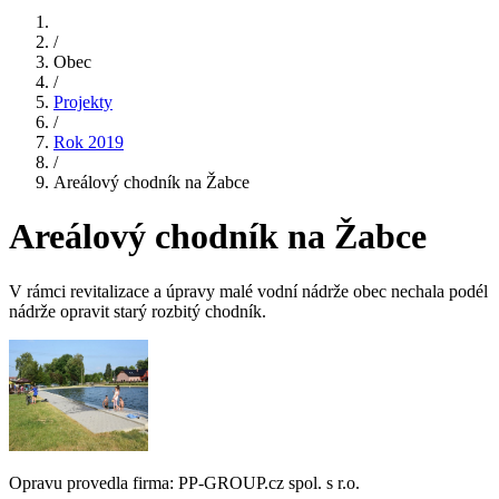
/
Obec
/
Projekty
/
Rok 2019
/
Areálový chodník na Žabce
Areálový chodník na Žabce
V rámci revitalizace a úpravy malé vodní nádrže obec nechala podél
nádrže opravit starý rozbitý chodník.
Opravu provedla firma: PP-GROUP.cz spol. s r.o.