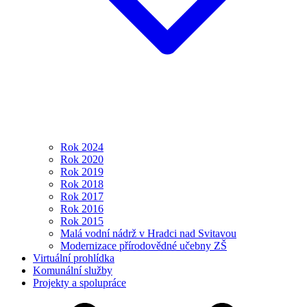
Rok 2024
Rok 2020
Rok 2019
Rok 2018
Rok 2017
Rok 2016
Rok 2015
Malá vodní nádrž v Hradci nad Svitavou
Modernizace přírodovědné učebny ZŠ
Virtuální prohlídka
Komunální služby
Projekty a spolupráce