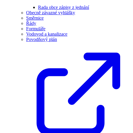
Rada obce zápisy z jednání
Obecně závazné vyhlášky
Směrnice
Řády
Formuláře
Vodovod a kanalizace
Povodňový plán