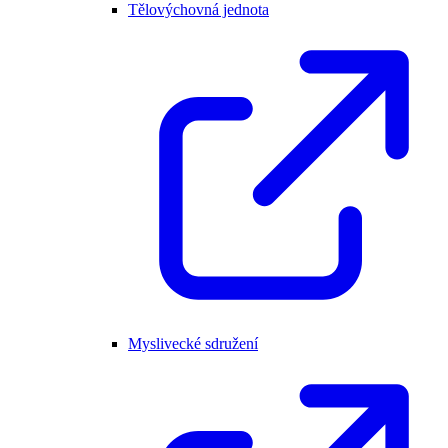
Tělovýchovná jednota
Myslivecké sdružení