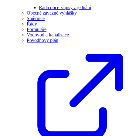
Rada obce zápisy z jednání
Obecně závazné vyhlášky
Směrnice
Řády
Formuláře
Vodovod a kanalizace
Povodňový plán