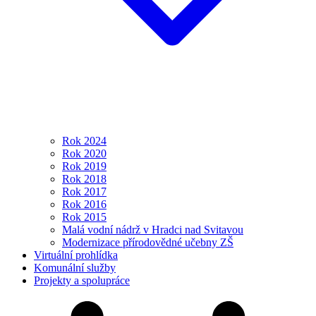
Rok 2024
Rok 2020
Rok 2019
Rok 2018
Rok 2017
Rok 2016
Rok 2015
Malá vodní nádrž v Hradci nad Svitavou
Modernizace přírodovědné učebny ZŠ
Virtuální prohlídka
Komunální služby
Projekty a spolupráce