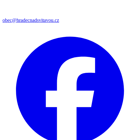
obec@hradecnadsvitavou.cz