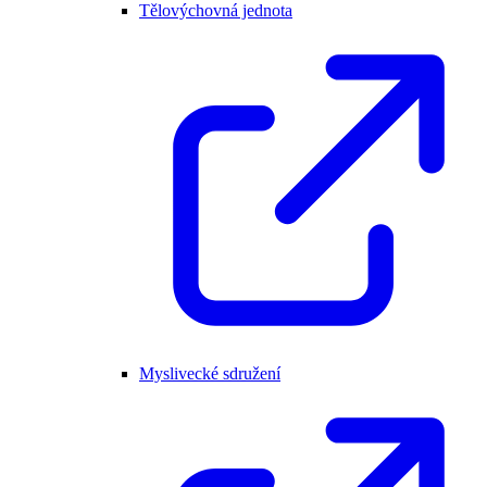
Tělovýchovná jednota
Myslivecké sdružení