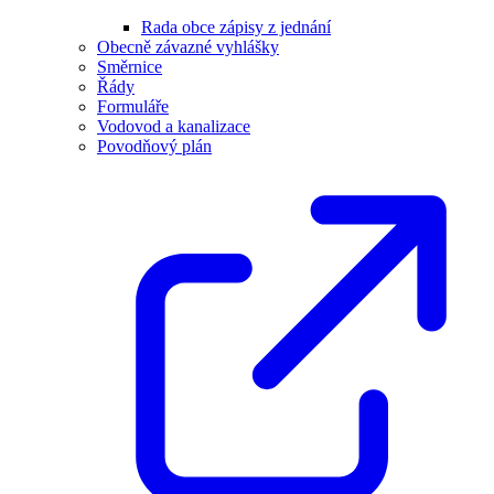
Rada obce zápisy z jednání
Obecně závazné vyhlášky
Směrnice
Řády
Formuláře
Vodovod a kanalizace
Povodňový plán