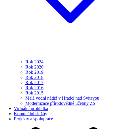
Rok 2024
Rok 2020
Rok 2019
Rok 2018
Rok 2017
Rok 2016
Rok 2015
Malá vodní nádrž v Hradci nad Svitavou
Modernizace přírodovědné učebny ZŠ
Virtuální prohlídka
Komunální služby
Projekty a spolupráce