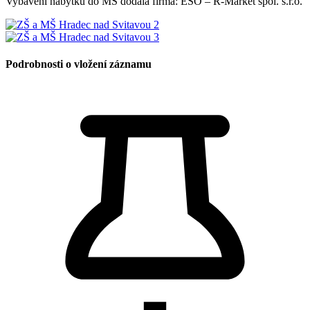
Vybavení nábytku do MŠ dodala firma: ESO – R-Market spol. s.r.o.
Podrobnosti o vložení záznamu