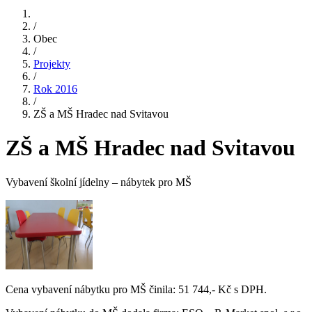
/
Obec
/
Projekty
/
Rok 2016
/
ZŠ a MŠ Hradec nad Svitavou
ZŠ a MŠ Hradec nad Svitavou
Vybavení školní jídelny – nábytek pro MŠ
Cena vybavení nábytku pro MŠ činila: 51 744,- Kč s DPH.