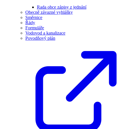
Rada obce zápisy z jednání
Obecně závazné vyhlášky
Směrnice
Řády
Formuláře
Vodovod a kanalizace
Povodňový plán