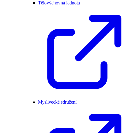
Tělovýchovná jednota
Myslivecké sdružení