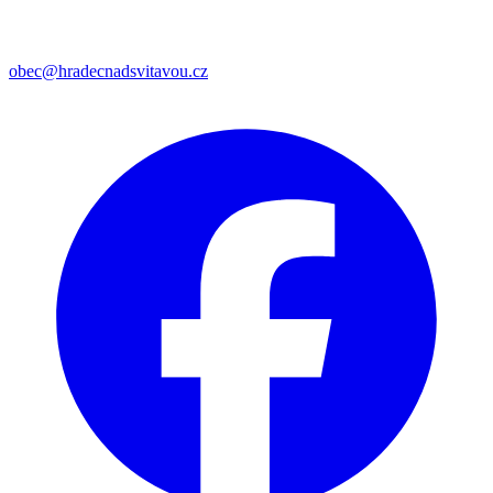
obec@hradecnadsvitavou.cz