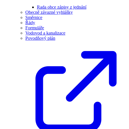
Rada obce zápisy z jednání
Obecně závazné vyhlášky
Směrnice
Řády
Formuláře
Vodovod a kanalizace
Povodňový plán