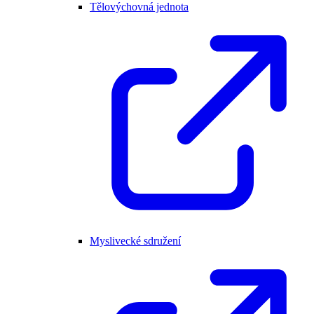
Tělovýchovná jednota
Myslivecké sdružení