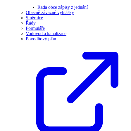
Rada obce zápisy z jednání
Obecně závazné vyhlášky
Směrnice
Řády
Formuláře
Vodovod a kanalizace
Povodňový plán