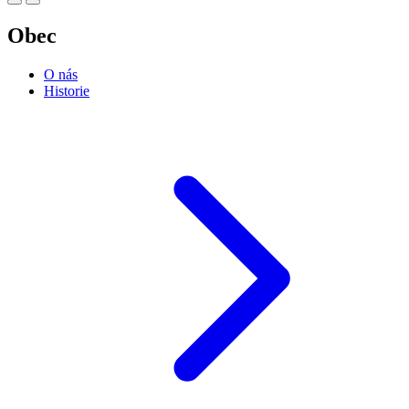
Obec
O nás
Historie