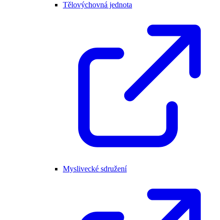
Tělovýchovná jednota
Myslivecké sdružení