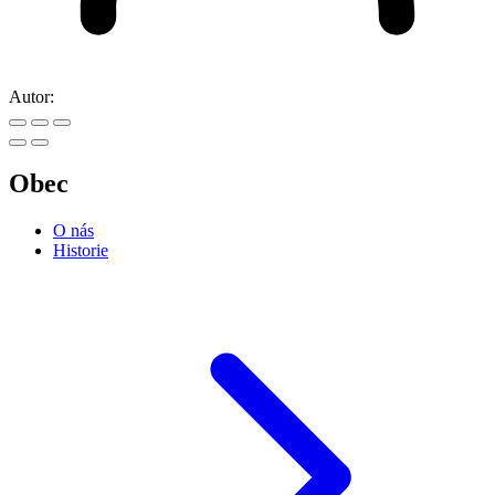
Autor:
Obec
O nás
Historie