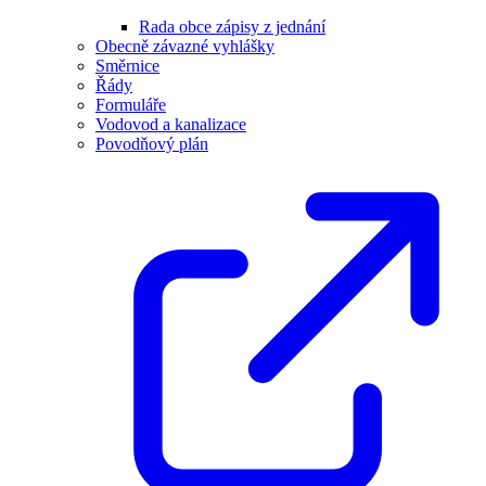
Rada obce zápisy z jednání
Obecně závazné vyhlášky
Směrnice
Řády
Formuláře
Vodovod a kanalizace
Povodňový plán