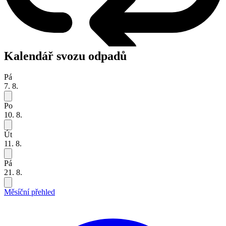
Kalendář svozu odpadů
Pá
7. 8.
Po
10. 8.
Út
11. 8.
Pá
21. 8.
Měsíční přehled