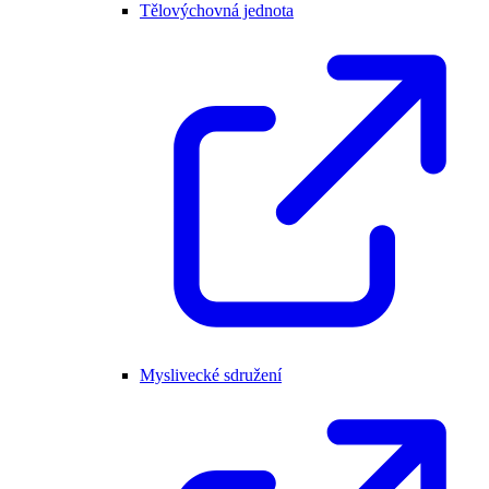
Tělovýchovná jednota
Myslivecké sdružení