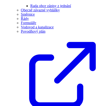
Rada obce zápisy z jednání
Obecně závazné vyhlášky
Směrnice
Řády
Formuláře
Vodovod a kanalizace
Povodňový plán