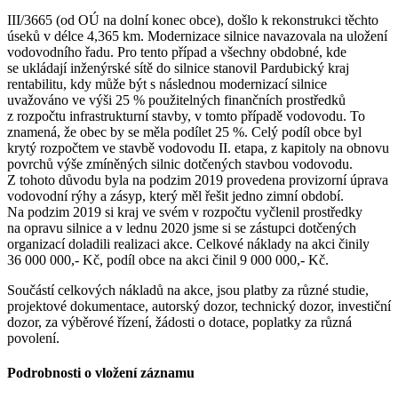
III/3665 (od OÚ na dolní konec obce), došlo k rekonstrukci těchto
úseků v délce 4,365 km. Modernizace silnice navazovala na uložení
vodovodního řadu. Pro tento případ a všechny obdobné, kde
se ukládají inženýrské sítě do silnice stanovil Pardubický kraj
rentabilitu, kdy může být s následnou modernizací silnice
uvažováno ve výši 25 % použitelných finančních prostředků
z rozpočtu infrastrukturní stavby, v tomto případě vodovodu. To
znamená, že obec by se měla podílet 25 %. Celý podíl obce byl
krytý rozpočtem ve stavbě vodovodu II. etapa, z kapitoly na obnovu
povrchů výše zmíněných silnic dotčených stavbou vodovodu.
Z tohoto důvodu byla na podzim 2019 provedena provizorní úprava
vodovodní rýhy a zásyp, který měl řešit jedno zimní období.
Na podzim 2019 si kraj ve svém v rozpočtu vyčlenil prostředky
na opravu silnice a v lednu 2020 jsme si se zástupci dotčených
organizací doladili realizaci akce. Celkové náklady na akci činily
36 000 000,- Kč, podíl obce na akci činil 9 000 000,- Kč.
Součástí celkových nákladů na akce, jsou platby za různé studie,
projektové dokumentace, autorský dozor, technický dozor, investiční
dozor, za výběrové řízení, žádosti o dotace, poplatky za různá
povolení.
Podrobnosti o vložení záznamu