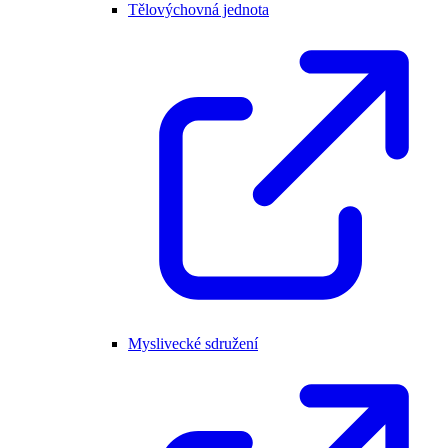
Tělovýchovná jednota
Myslivecké sdružení